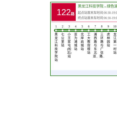
黑龙江科技学院
→
绿色
122
起点站首末车时间:06:30-19:0
路
终点站首末车时间:06:30-19:0
1
2
3
4
5
6
7
8
9
10
黑
七
小
亚
北
工
浦
三
虎
龙
龙
公
王
为
岸
大
西
环
林
江
江
里
家
浦
启
教
路
路
园
第
科
站
屯
城
城
授
与
与
站
一
技
(松
站
站
楼
东
广
村
学
北)
站
北
信
站
院
站
亚…
路…
站