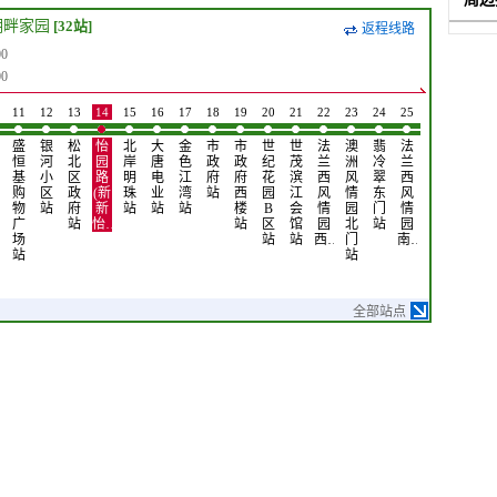
湖畔家园
[32站]
返程线路
0
0
11
12
13
14
15
16
17
18
19
20
21
22
23
24
25
26
27
28
盛
银
松
怡
北
大
金
市
市
世
世
法
澳
翡
法
法
世
世
恒
河
北
园
岸
唐
色
政
政
纪
茂
兰
洲
冷
兰
兰
纪
博
基
小
区
路
明
电
江
府
府
花
滨
西
风
翠
西
西
花
路
购
区
政
(新
珠
业
湾
站
西
园
江
风
情
东
风
风
园
与
物
站
府
新
站
站
站
楼
B
会
情
园
门
情
情
A
祥
广
站
怡…
站
区
馆
园
北
站
园
园
区
安
场
站
站
西…
门
南…
西…
站
南
站
站
全部站点