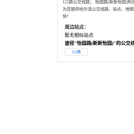
122路公交线路； 怡园路(新新怡园)
为您提供哈尔滨公交线路、站点、地图
快！
周边站点：
暂无相似站点
途径"
怡园路(新新怡园)
"的公交线
122路