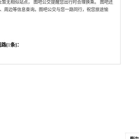
附近暂无相似站点， 图吧公交提醒您出行时合理换乘。 图吧还
、周边等信息查询。图吧公交与您一路同行，祝您旅途愉
路[
1
条]：
周边