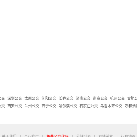
公交
深圳公交
太原公交
沈阳公交
长春公交
济南公交
南京公交
杭州公交
合肥
公交
西安公交
兰州公交
西宁公交
哈尔滨公交
石家庄公交
乌鲁木齐公交
呼和浩
关于我们
|
企业推广
|
免费公交代码
|
分站列表
|
友情链接
|
行政地图