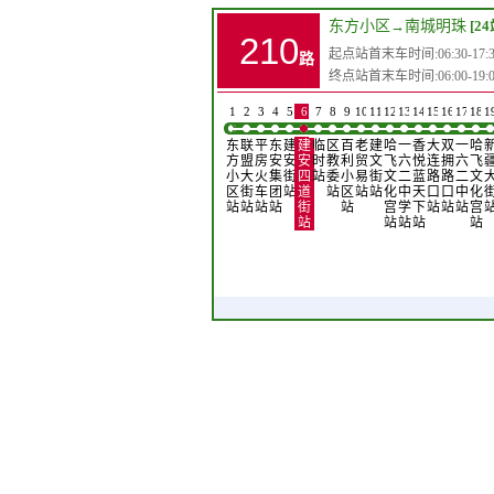
东方小区
→
南城明珠
[24
210
起点站首末车时间:06:30-17:3
路
终点站首末车时间:06:00-19:0
1
2
3
4
5
6
7
8
9
10
11
12
13
14
15
16
17
18
1
东
联
平
东
建
建
临
区
百
老
建
哈
一
香
大
双
一
哈
方
盟
房
安
安
安
时
教
利
贸
文
飞
六
悦
连
拥
六
飞
小
大
火
集
街
四
站
委
小
易
街
文
二
蓝
路
路
二
文
区
街
车
团
站
道
站
区
站
站
化
中
天
口
口
中
化
站
站
站
站
街
站
宫
学
下
站
站
站
宫
站
站
站
站
站