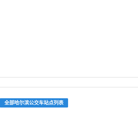
全部哈尔滨公交车站点列表