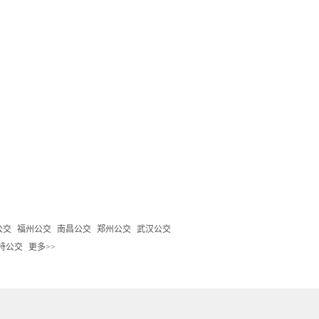
公交
福州公交
南昌公交
郑州公交
武汉公交
特公交
更多>>