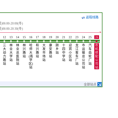
返程线路
6:00-20:00(冬)
6:00-20:30(冬)
12
13
14
15
16
17
18
19
20
21
22
23
24
25
26
27
28
29
三
林
林
林
哈
和
大
康
顾
十
迎
龙
市
汽
农
穆
小
变
大
业
业
兴
师
兴
发
安
乡
四
宾
江
运
车
机
斯
西
兴
动
大
总
路
大
路
市
路
站
中
小
客
输
齿
修
林
屯
路
力
学
医
站
(南
站
场
站
学
区
车
总
轮
配
小
站
站
路
站
院
学
站
站
站
厂
公
厂
公
区
站
站
区)
站
司
站
司
站
站
站
站
全部站点