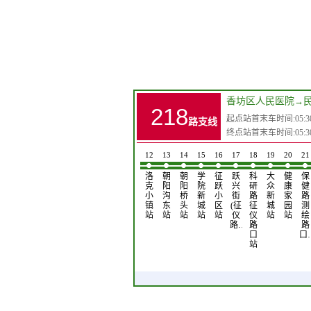
香坊区人民医院
→
218
起点站首末车时间:05:30-19
路支线
终点站首末车时间:05:30-19
4
5
6
7
8
9
10
11
12
13
14
15
16
17
18
19
20
21
香
轴
东
汽
哈
松
孙
哈
洛
朝
朝
学
征
跃
科
大
健
保
坊
承
光
轮
慈
江
家
尔
克
阳
阳
院
跃
兴
研
众
康
健
大
厂
厂
机
集
电
站
滨
小
沟
桥
新
小
街
路
新
家
路
街
站
站
厂
团
机
啤
镇
东
头
城
区
(征
征
城
园
测
(红
站
站
厂
酒
站
站
站
站
站
仪
仪
站
站
绘
旗…
站
(松…
路…
路
路
口
口
站