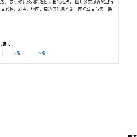
公交线路； 农机修配公司附近暂无相似站点， 图吧公交提醒您出行
公交线路、站点、地图、周边等信息查询。图吧公交与您一路
5
条]：
57路
59路
周边