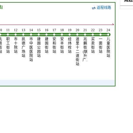
站]
返程线路
10
11
12
13
14
15
16
17
18
19
20
21
22
23
24
先
职
市
凯
市
建
建
安
安
经
道
兆
买
一
儿
进
工
十
德
中
国
国
和
丰
纬
里
麟
卖
面
童
街
街
院
广
医
公
街
街
街
校
十
街
街
街
医
站
站
站
场
医
园
站
站
站
站
二
(联
站
站
院
站
院
站
道
升
站
站
街
广…
站