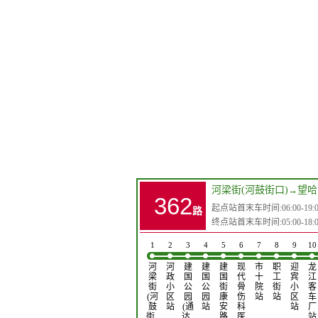
河梁街(河鼓街口)
→
望哈
362
起点站首末车时间:06:00-19:00(
路
终点站首末车时间:05:00-18:00(
1
2
3
4
5
6
7
8
9
10
河
河
建
建
建
现
市
职
迎
龙
梁
政
国
国
国
代
十
工
宾
江
街
小
公
公
街
骨
院
街
小
客
(河
区
园
园
康
伤
站
站
区
车
鼓
站
(通
站
安
科
站
厂
街…
达…
路
医
站