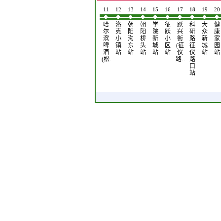
3
4
5
6
7
8
9
10
11
12
13
14
15
16
17
18
19
20
安
香
轴
东
汽
哈
松
孙
哈
洛
朝
朝
学
征
跃
科
大
健
埠
坊
承
光
轮
慈
江
家
尔
克
阳
阳
院
跃
兴
研
众
康
商
大
厂
厂
机
集
电
站
滨
小
沟
桥
新
小
街
路
新
家
厦
街
站
站
厂
团
机
啤
镇
东
头
城
区
(征
征
城
园
站
(红
站
站
厂
酒
站
站
站
站
站
仪
仪
站
站
旗…
站
(松…
路…
路
口
站