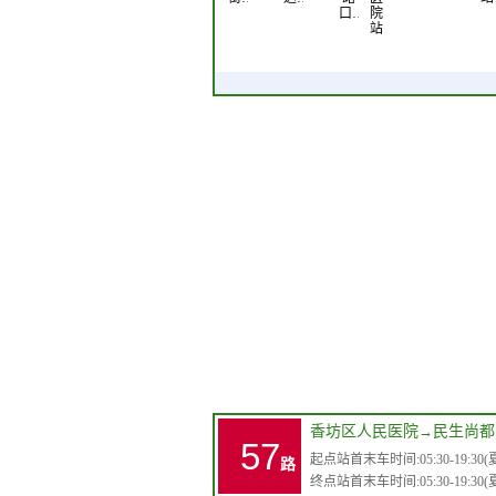
口…
院
站
香坊区人民医院
→
民生尚都
57
起点站首末车时间:05:30-19:30(夏)0
路
终点站首末车时间:05:30-19:30(夏)0