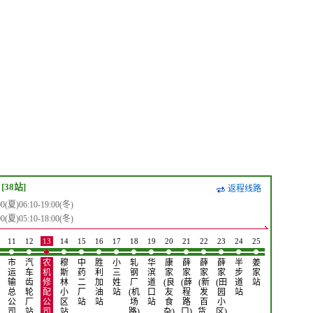
[38站]
返程线路
夏)06:10-19:00(冬)
夏)05:10-18:00(冬)
11
12
13
14
15
16
17
18
19
20
21
22
23
24
25
26
27
28
市
汽
农
穆
中
胜
小
轧
华
康
薛
薛
薛
半
姜
华
后
大
运
车
机
斯
药
利
三
钢
滨
家
家
家
家
步
家
兴
榆
赵
输
齿
修
林
二
加
姓
厂
道
(良
(薛
(新
(田
道
站
木
树
家
总
轮
配
小
厂
油
站
(机
口
友
程
发
园
站
业
站
站
公
厂
公
区
站
站
场
站
食
路
百
小
站
司
站
司
站
路)
杂)
口)
货…
区)