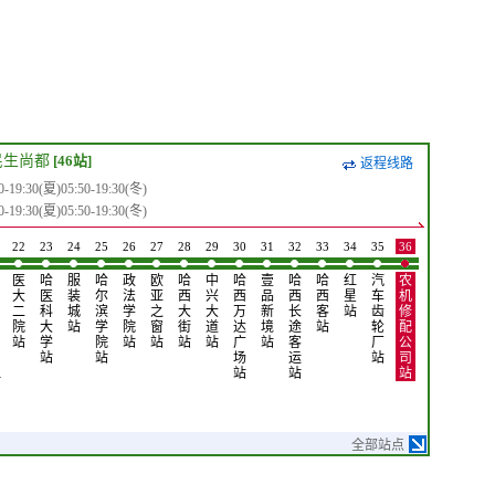
民生尚都
[46站]
返程线路
:30(夏)05:50-19:30(冬)
:30(夏)05:50-19:30(冬)
22
23
24
25
26
27
28
29
30
31
32
33
34
35
36
37
38
39
医
哈
服
哈
政
欧
哈
中
哈
壹
哈
哈
红
汽
农
穆
国
海
大
医
装
尔
法
亚
西
兴
西
品
西
西
星
车
机
斯
际
宁
二
科
城
滨
学
之
大
大
万
新
长
客
站
齿
修
林
汽
皮
院
大
站
学
院
窗
街
道
达
境
途
站
轮
配
小
车
革
站
学
院
站
站
站
站
广
站
客
厂
公
区
城
城
站
站
场
运
站
司
站
站
站
…
站
站
站
全部站点