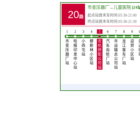
市变压器厂
→
儿童医院
[24
20
起点站首末车时间:05:30-21:00
路
终点站首末车时间:05:30-21:30
1
2
3
4
5
6
7
8
9
市
哈
小
穆
农
汽
市
龙
迎
变
报
西
斯
机
车
运
江
宾
压
印
屯
林
修
齿
输
客
小
器
发
站
小
配
轮
总
车
区
厂
中
区
公
厂
公
厂
站
站
心
站
司
站
司
站
站
站
站