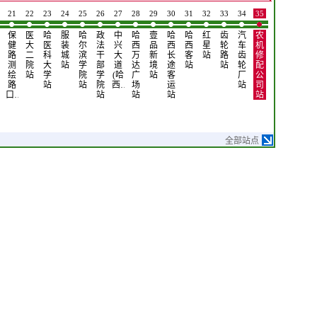
21
22
23
24
25
26
27
28
29
30
31
32
33
34
35
36
37
38
保
医
哈
服
哈
政
中
哈
壹
哈
哈
红
齿
汽
农
穆
国
海
健
大
医
装
尔
法
兴
西
品
西
西
星
轮
车
机
斯
际
宁
路
二
科
城
滨
干
大
万
新
长
客
站
路
齿
修
林
汽
皮
测
院
大
站
学
部
道
达
境
途
站
站
轮
配
小
车
革
绘
站
学
院
学
(哈
广
站
客
厂
公
区
城
城
路
站
站
院
西…
场
运
站
司
站
站
站
口…
站
站
站
站
全部站点