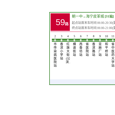
朝一中
→
海宁皮革城
[31站]
59
起点站首末车时间:06:00-20:30(夏)0
路
终点站首末车时间:06:00-21:00(夏)0
1
2
3
4
5
6
7
8
9
10
11
朝
市
香
红
横
西
省
香
亚
和
省
一
传
滨
旗
道
香
医
滨
麻
平
中
中
染
小
大
街
坊
院
路
厂
桥
医
站
病
学
街
站
站
站
站
站
站
药
医
站
(公
大
院
滨…
学
站
站