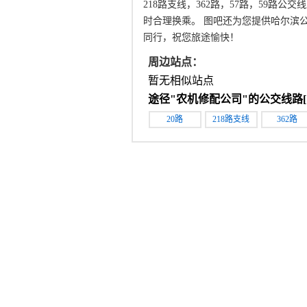
218路支线，362路，57路，59路
时合理换乘。 图吧还为您提供哈尔滨
同行，祝您旅途愉快！
周边站点：
暂无相似站点
途径"
农机修配公司
"的公交线路[
20路
218路支线
362路