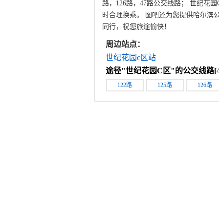
路，126路，47路公交线路； 世纪
时合理换乘。 图吧还为您提供哈尔滨
同行，祝您旅途愉快！
周边站点：
世纪花园c区站
途径"
世纪花园C区
"的公交线路[
122路
125路
126路