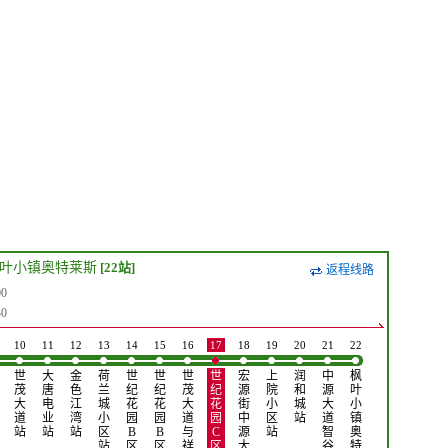
叶小镇奥特莱斯
[22站]
返程线路
0
0
10
11
12
13
14
15
16
17
18
19
20
21
22
世
大
金
荷
世
世
世
世
宏
上
润
中
枫
茂
唐
色
兰
纪
纪
茂
纪
源
院
和
源
叶
大
电
江
城
花
花
大
花
街
小
城
大
小
道
业
湾
小
园
园
道
园
中
区
站
道
镇
站
站
站
区
B
B
与
C
源
站
智
奥
站
区
区
祥
区
大
谷
特