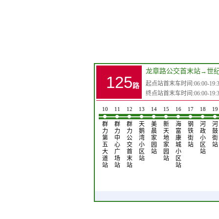
龙章路公交首末站
→
世
125
起点站首末车时间:06:00-19:3
路
终点站首末车时间:06:00-19:3
2
3
4
5
6
7
8
9
10
11
12
13
14
15
16
17
18
19
东
伊
康
阳
新
山
雨
群
群
群
群
天
美
新
海
钢
河
河
湖
春
泰
光
三
水
阳
力
力
力
力
鹅
晨
天
富
铁
政
鼓
路
路
家
颐
中
家
公
湿
第
中
公
湾
家
地
康
街
小
街
(伊
站
园
养
站
园
园
地
五
心
交
小
园
家
城
站
区
站
春
站
花
小
公
公
大
广
首
区
站
园
小
站
路…
园
区
交
园
道
场
末
站
站
区
站
站
首
站
站
站
站
站
末
站