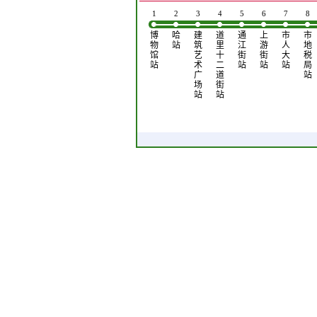
1
2
3
4
5
6
7
8
博
哈
建
道
通
上
市
市
物
站
筑
里
江
游
人
地
馆
艺
十
街
街
大
税
站
术
二
站
站
站
局
广
道
站
场
街
站
站