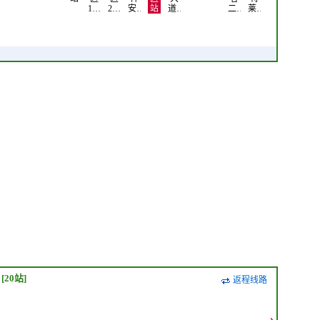
1…
2…
安…
站
道…
二…
莱…
[20站]
返程线路