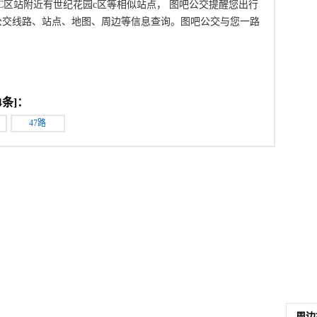
花园C区站附近有世纪花园c区等相似站点， 图吧公交提醒您出行
公交线路、站点、地图、周边等信息查询。图吧公交与您一路
4
条]：
47路
周边