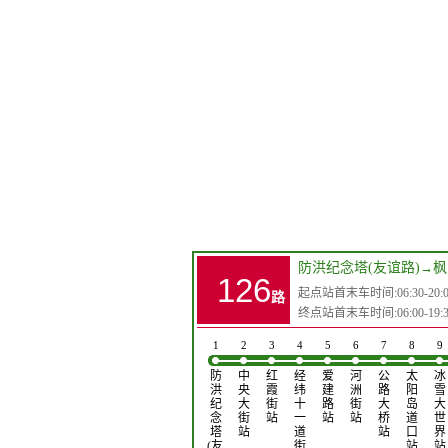
防洪纪念塔(友谊路)
→
枫
126
起点站首末车时间:06:30-20:0
路
终点站首末车时间:06:00-19:3
1
2
3
4
5
6
7
8
9
防
中
红
经
爱
河
公
太
冰
洪
央
霞
纬
建
洲
路
阳
雪
纪
大
街
十
路
街
大
岛
大
念
街
站
一
站
站
桥
道
世
塔
站
道
站
口
界
(友…
街
站
站