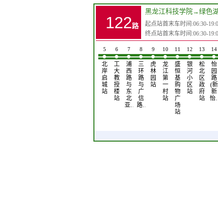
黑龙江科技学院
→
绿色
122
起点站首末车时间:06:30-19:0
路
终点站首末车时间:06:30-19:0
1
2
3
4
5
6
7
8
9
10
11
12
13
14
黑
七
小
亚
北
工
浦
三
虎
龙
盛
银
松
怡
龙
公
王
为
岸
大
西
环
林
江
恒
河
北
园
江
里
家
浦
启
教
路
路
园
第
基
小
区
路
科
站
屯
城
城
授
与
与
站
一
购
区
政
(新
技
(松
站
站
楼
东
广
村
物
站
府
新
学
北)
站
北
信
站
广
站
怡
院
站
亚…
路…
场
站
站