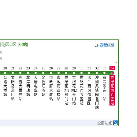
纪花园C区
[34站]
返程线路
0
0
20
21
22
23
24
25
26
27
28
29
30
31
32
33
34
公
太
冰
北
大
金
市
市
世
世
世
法
澳
翡
世
路
阳
雪
岸
唐
色
政
政
纪
纪
纪
兰
洲
冷
纪
大
岛
大
明
电
江
府
府
花
花
花
西
风
翠
花
桥
道
世
珠
业
湾
大
西
园1
园2
园
风
情
东
园
站
口
界
站
站
站
厦
楼
号
号
B
情
园
门
C
站
站
站
站
门
门
区
园
北
站
区
站
站
站
西…
门
站
站
全部站点