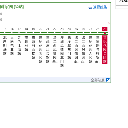
湖畔家园
[32站]
返程线路
0
0
15
16
17
18
19
20
21
22
23
24
25
26
27
28
29
30
31
32
北
大
金
市
市
世
世
法
澳
翡
法
法
世
世
世
有
龙
绿
岸
唐
色
政
政
纪
茂
兰
洲
冷
兰
兰
纪
博
纪
色
翔
色
明
电
江
府
府
花
滨
西
风
翠
西
西
花
路
花
大
路
湖
珠
业
湾
站
西
园
江
风
情
东
风
风
园
与
园
厦
与
畔
站
站
站
楼
B
会
情
园
门
情
情
A
祥
C
站
祥
家
…
站
区
馆
园
北
站
园
园
区
安
区
安
园
站
站
西…
门
南…
西…
站
南…
站
南…
站
站
全部站点