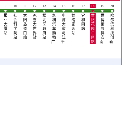
9
10
11
12
13
14
15
16
17
18
19
20
报
社
太
冰
松
凯
中
锦
宜
世
世
哈
业
会
阳
雪
北
利
源
绣
和
纪
博
尔
大
科
岛
大
区
汽
大
家
园
花
街
滨
厦
学
道
世
政
车
道
园
站
园
与
科
站
院
口
界
府
购
与
站
C
祥
技
站
站
站
站
物
江
区
安
创
广…
平…
站
南…
新…