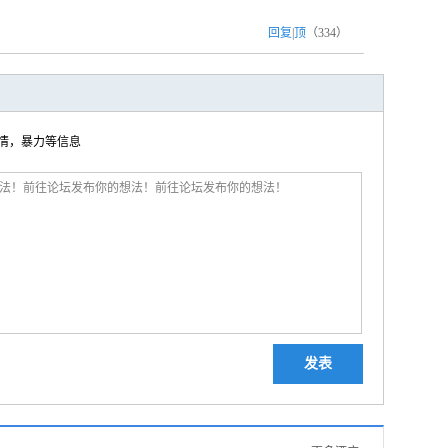
回复
|
顶
（
334
）
色情，暴力等信息
发表