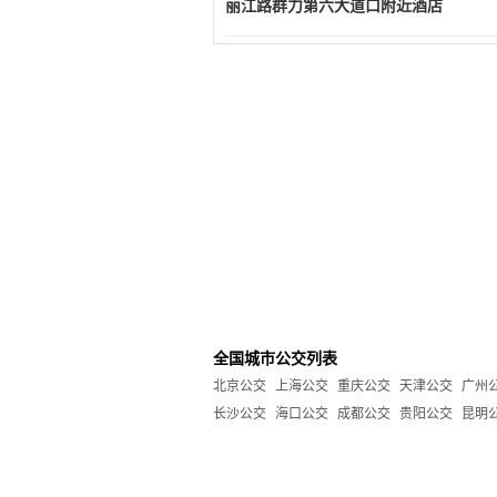
丽江路群力第六大道口附近酒店
全国城市公交列表
北京公交
上海公交
重庆公交
天津公交
广州
长沙公交
海口公交
成都公交
贵阳公交
昆明