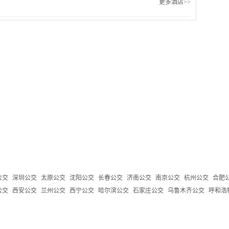
更多酒店>>
公交
深圳公交
太原公交
沈阳公交
长春公交
济南公交
南京公交
杭州公交
合肥
公交
西安公交
兰州公交
西宁公交
哈尔滨公交
石家庄公交
乌鲁木齐公交
呼和浩