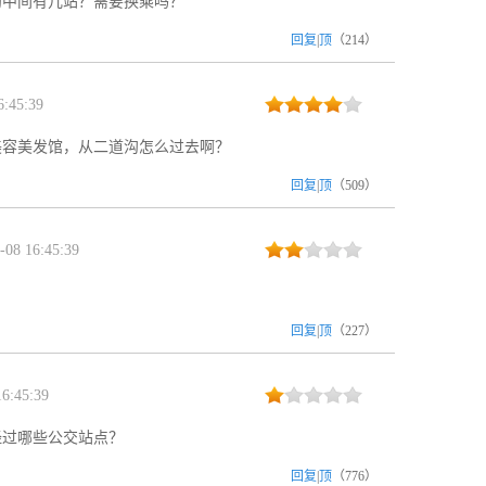
沟中间有几站？需要换乘吗？
回复
|
顶
（
214
）
:45:39
美容美发馆，从二道沟怎么过去啊？
回复
|
顶
（
509
）
08 16:45:39
回复
|
顶
（
227
）
6:45:39
经过哪些公交站点？
回复
|
顶
（
776
）