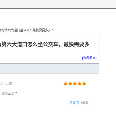
路群力第六大道口坐公交车最快需要多久？
力第六大道口怎么坐公交车，最快需要多
[查看原文]
6:45:39
道沟怎么走？
回复
|
顶
（
855
）