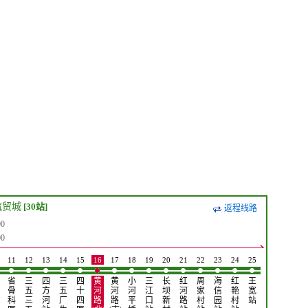
汽贸城
[30站]
返程线路
0
0
11
12
13
14
15
16
17
18
19
20
21
22
23
24
25
26
27
28
省
三
四
三
四
黄
黄
小
三
长
红
周
海
红
王
摆
翁
陈
骨
五
方
五
十
河
河
河
江
坝
河
家
信
艳
宽
架
岩
亮
科
三
河
厂
四
路
路
平
口
新
路
村
园
村
站
新
村
站