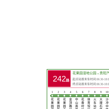
花果园湿地公园
→
贵阳
242
起点站首末车时间:06:30-18:0
路
终点站首末车时间:06:30-18:0
1
2
3
4
5
6
7
8
9
10
花
花
花
金
中
花
体
火
大
沙
果
果
果
顶
山
香
育
车
理
冲
园
园
园
路
南
村
馆
站
石
中