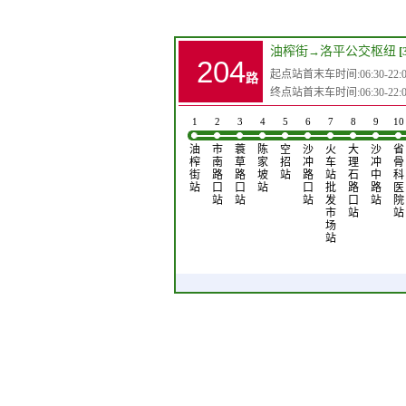
油榨街
→
洛平公交枢纽
[
204
起点站首末车时间:06:30-22:0
路
终点站首末车时间:06:30-22:0
1
2
3
4
5
6
7
8
9
10
油
市
蓑
陈
空
沙
火
大
沙
省
榨
南
草
家
招
冲
车
理
冲
骨
街
路
路
坡
站
路
站
石
中
科
站
口
口
站
口
批
路
路
医
站
站
站
发
口
站
院
市
站
站
场
站