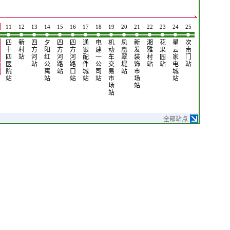
11
12
13
14
15
16
17
18
19
20
21
22
23
24
25
26
27
28
四
新
四
夕
四
四
通
电
机
凤
新
湘
花
星
次
大
紫
威
十
村
方
阳
方
方
银
建
动
凰
发
雅
果
云
南
西
林
清
四
站
河
红
河
河
配
一
车
翠
装
村
园
家
门
门
庵
路
)
医
站
公
路
路
件
公
交
堤
饰
站
站
电
站
站
站
口
院
寓
站
口
城
司
易
站
市
城
站
站
站
站
站
站
市
场
站
场
站
站
全部站点