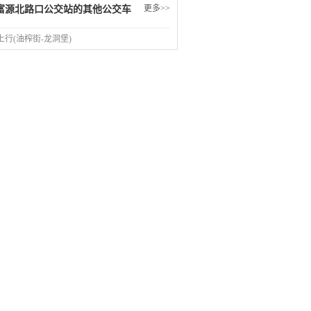
更多>>
富源北路口公交站的其他公交车
路上行(油榨街-龙洞堡)