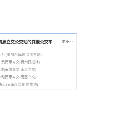
更多>>
南惠立交公交站的其他公交车
路上行(贵阳汽贸城-金阳客站)
上行(南惠立交-贵州日报社)
环线(南惠立交-南惠立交)
环线(南惠立交-南惠立交)
班上行(南惠立交-喷水池)