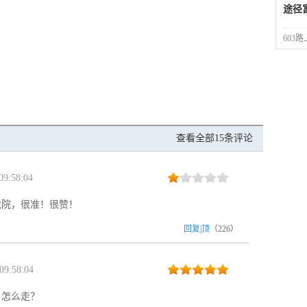
途径
603
查看全部15条评论
9:58:04
戏院，很准！很赞！
回复
|
顶
（
226
）
09:58:04
，怎么走？