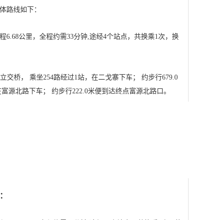
体路线如下：
6.68公里，全程约需33分钟,途经4个站点，共换乘1次，换
立交桥， 乘坐254路经过1站，在二戈寨下车； 约步行679.0
在富源北路下车； 约步行222.0米便到达终点富源北路口。
：