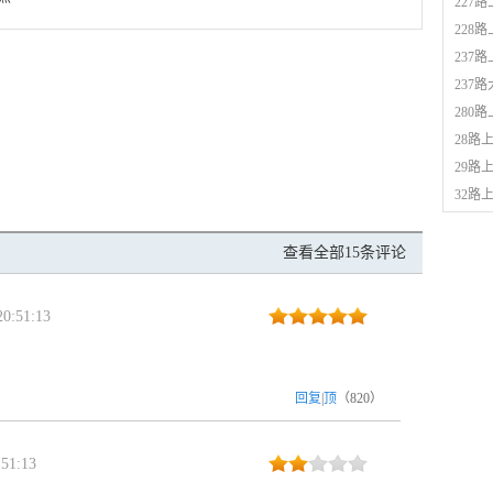
227
228
237
237
280
28路
29路
32路
查看全部15条评论
0:51:13
回复
|
顶
（
820
）
51:13