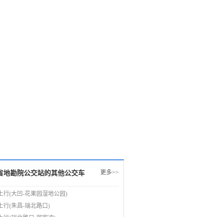
更多>>
省地勘院公交站的其他公交车
路上行(大凹-花果园湿地公园)
路上行(朱昌-瑞北路口)