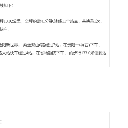
线如下：
0.92公里，全程约需41分钟,途经11个站点，共换乘1次，
站快车。
到金阳新世界， 乘坐观山6路经过7站，在贵阳一中(西)下车；
7路大站快车经过4站，在省地勘院下车； 约步行133.0米便到达
：