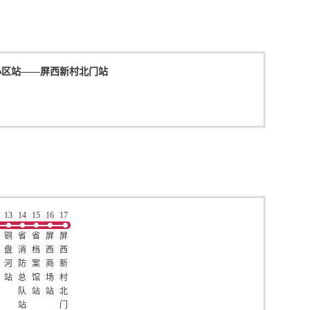
小区站
——
屏西新村北门站
13
14
15
16
17
铜
省
省
屏
屏
盘
消
档
西
西
河
防
案
商
新
站
总
馆
场
村
队
站
站
北
站
门