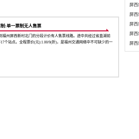
屏西
屏西
屏西
票制:单一票制无人售票
屏西
，到福州屏西新村北门的分段计价有人售票线路。途中共经过省直湖前
7个站点。全程票价(元):1.00/9(折)，是福州交通网络中不可缺少的一
屏西