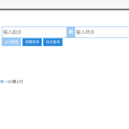
到
公交换乘
线路查询
站点查询
询
>>525路上行