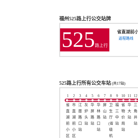
福州525路上行公交站牌
525
省直湖前
返程路线
路上行
525路上行所有公交车站
(共17站)
1
2
3
4
5
6
7
8
9
10
11
12
省
市
江
灰
华
华
屏
卫
福
省
华
三
直
直
厝
炉
屏
林
山
生
三
物
大
角
湖
湖
路
头
路
路
站
厅
中
价
站
井
前
前
口
站
站
口
(省
站
局
站
小
小
站
站
级
站
区
区
机