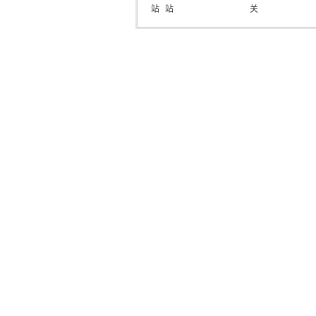
站
站
关
医
院)
站