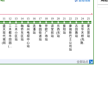
返程线路
11
12
13
14
15
16
17
18
19
20
21
22
23
24
25
26
27
28
盛
三
三
融
福
连
象
世
讲
乐
紫
康
古
龙
蒙
省
旗
东
天
木
木
侨
州
潘
园
欧
堂
西
阳
驰
田
华
古
立
汛
街
现
都
小
东
电
站
街
广
前
(东)
站
新
路
天
营
医
口
口
代
市
区
区
视
道
场
站
站
巴
站
桥
站
院
站
站
城
田
站
站
中
站
站
士
(先
站
(前…
园
心
公
施…
(…
站
司
站
全部站点