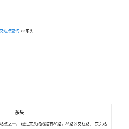
交站点查询
>>东头
东头
点之一， 经过东头的线路有80路，86路公交线路； 东头站