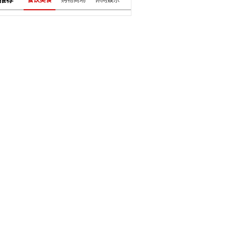
餐饮美食
购物商场
休闲娱乐
29
30
31
32
33
34
35
36
37
38
39
40
41
42
43
44
45
4
双
虎
达
省
省
华
三
左
天
铜
省
省
创
863
软
D
动
抛
节
明
建
物
大
角
海
峰
盘
军
军
业
基
件
区
漫
桥
路
路
委
价
站
井
公
站
站
区
区
楼
地
学
路
大
(东
口
站
站
局
站
园
幼
(马
站
站
院
口
楼
方
站
站
站
儿
鞍)
站
站
站
百…
园
站
(…