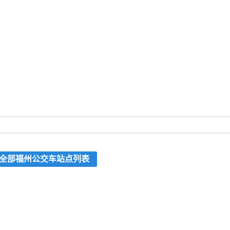
全部福州公交车站点列表