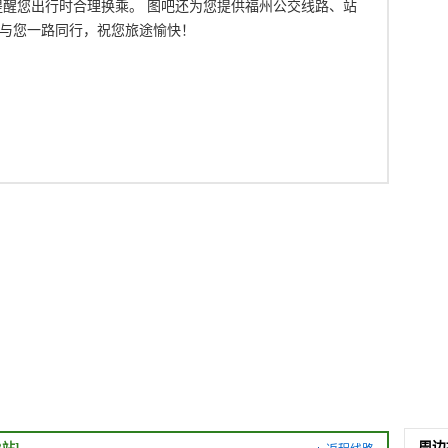
提醒您出行时合理换乘。 图吧还为您提供福州公交线路、站
与您一路同行，祝您旅途愉快！
8站]
周边