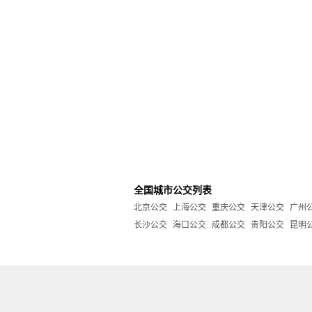
全国城市公交列表
北京公交
上海公交
重庆公交
天津公交
广州
长沙公交
海口公交
成都公交
贵阳公交
昆明