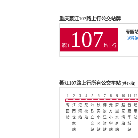
重庆綦江107路上行公交站牌
107
枣园
返程
綦江
路上行
綦江107路上行所有公交车站
(共17站)
1
2
3
4
5
6
7
8
9
10
11
12
枣
江
沱
党
公
秋
御
元
梦
赵
普
通
园
南
湾
校
铁
实
景
方
里
家
嘉
惠
站
世
站
站
立
小
江
小
水
湾
华
站
家
交
区
湾
学
乡
站
城
站
站
站
站
站
站
站