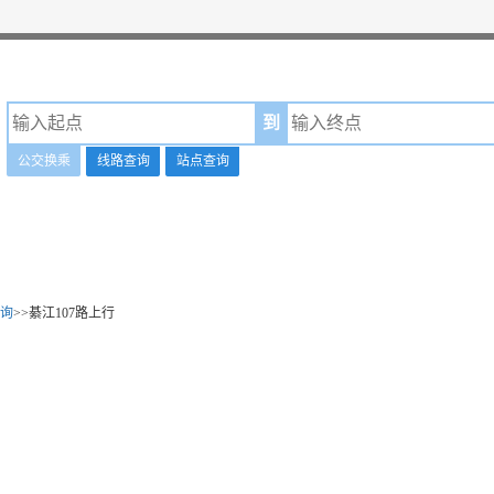
到
公交换乘
线路查询
站点查询
询
>>綦江107路上行