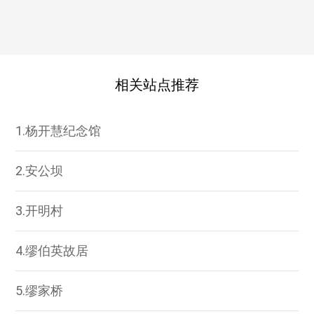
相关站点推荐
1.杨开慧纪念馆
2.安公坝
3.开明村
4.缪伯英故居
5.缪家桥