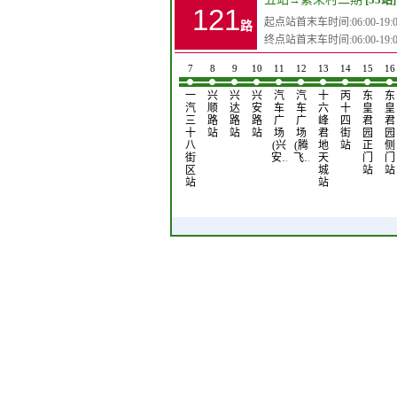
121
起点站首末车时间:06:00-19:0
路
终点站首末车时间:06:00-19:0
1
2
3
4
5
6
7
8
9
10
11
12
13
14
15
16
五
吉
公
一
飞
飞
一
兴
兴
兴
汽
汽
十
丙
东
东
站
大
交
汽
跃
跃
汽
顺
达
安
车
车
六
十
皇
皇
四
车
七
路
广
三
路
路
路
广
广
峰
四
君
君
院
库
号
站
场
十
站
站
站
场
场
君
街
园
园
站
站
门
站
八
(兴
(腾
地
站
正
侧
站
街
安…
飞…
天
门
门
区
城
站
站
站
站