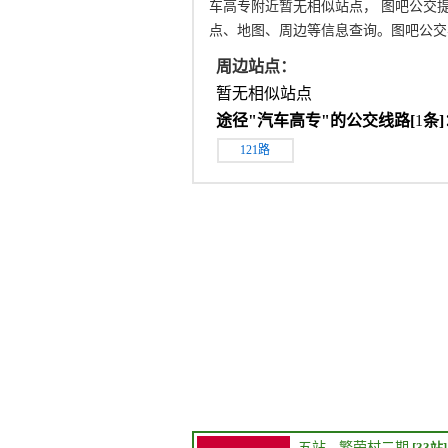
车高专附近暂无相似站点， 图吧公交
点、地图、周边等信息查询。图吧公交
周边站点：
暂无相似站点
途径"
汽车高专
"的公交线路[
1
条]
121路
五站
→
繁荣村二期
[33站]