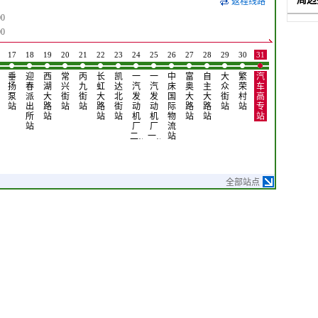
返程线路
0
0
17
18
19
20
21
22
23
24
25
26
27
28
29
30
31
32
33
垂
迎
西
常
丙
长
凯
一
一
中
富
自
大
繁
汽
繁
繁
扬
春
湖
兴
九
虹
达
汽
汽
床
奥
主
众
荣
车
荣
荣
泵
派
大
街
街
大
北
发
发
国
大
大
街
村
高
村
村
站
出
路
站
站
路
街
动
动
际
路
路
站
站
专
三
二
所
站
站
站
机
机
物
站
站
站
期
期
站
厂
厂
流
站
站
二…
一…
站
全部站点