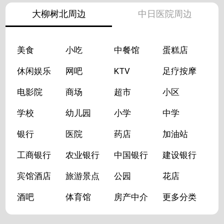
大柳树北周边
中日医院周边
美食
小吃
中餐馆
蛋糕店
休闲娱乐
网吧
KTV
足疗按摩
电影院
商场
超市
小区
学校
幼儿园
小学
中学
银行
医院
药店
加油站
工商银行
农业银行
中国银行
建设银行
宾馆酒店
旅游景点
公园
花店
酒吧
体育馆
房产中介
更多分类